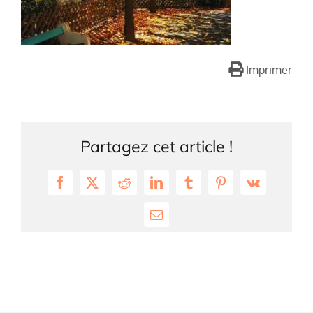
Imprimer
Partagez cet article !
Facebook
X
Reddit
LinkedIn
Tumblr
Pinterest
Vk
Email