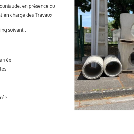
Mouniaude, en présence du
nt en charge des Travaux.
ing suivant :
barrée
tes
rrée