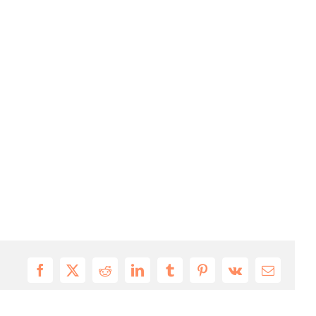
Facebook
X
Reddit
LinkedIn
Tumblr
Pinterest
Vk
Email