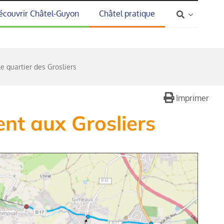
écouvrir Châtel-Guyon
Châtel pratique
e quartier des Grosliers
Imprimer
ent aux Grosliers