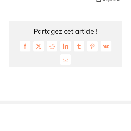
Partagez cet article !
Facebook
X
Reddit
LinkedIn
Tumblr
Pinterest
Vk
Email