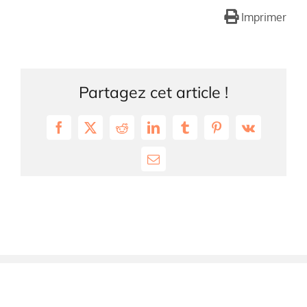
Imprimer
Partagez cet article !
Facebook
X
Reddit
LinkedIn
Tumblr
Pinterest
Vk
Email