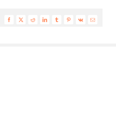
Facebook
X
Reddit
LinkedIn
Tumblr
Pinterest
Vk
Email