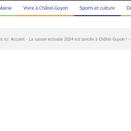
Mairie
Vivre à Châtel-Guyon
Sports et culture
D
s ici:
Accueil
La saison estivale 2024 est lancée à Châtel-Guyon !