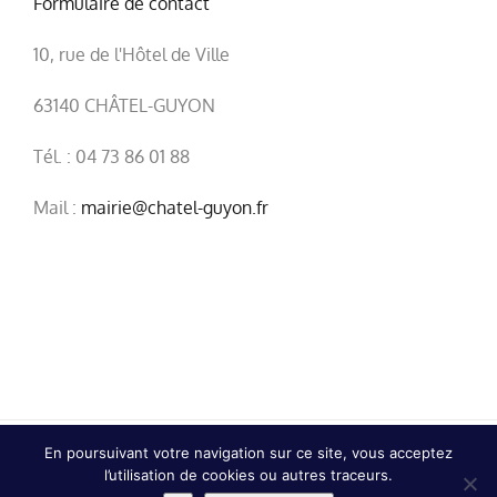
Formulaire de contact
10, rue de l'Hôtel de Ville
63140 CHÂTEL-GUYON
Tél. : 04 73 86 01 88
Mail :
mairie@chatel-guyon.fr
En poursuivant votre navigation sur ce site, vous acceptez
© Copyright
2026 | Ville de Châtel-Guyon |
Mentions
l’utilisation de cookies ou autres traceurs.
légales
|
Confidentialité