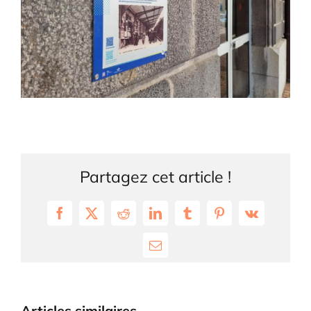
Partagez cet article !
Facebook
X
Reddit
LinkedIn
Tumblr
Pinterest
Vk
Email
Articles similaires