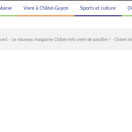
Mairie
Vivre à Châtel-Guyon
Sports et culture
D
ueil
Le nouveau magazine Châtel-Info vient de paraître !
Chatel In