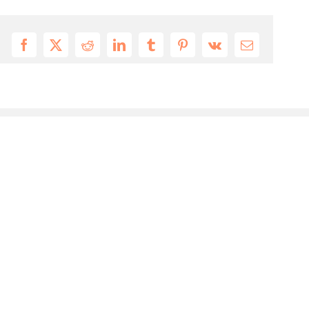
Facebook
X
Reddit
LinkedIn
Tumblr
Pinterest
Vk
Email