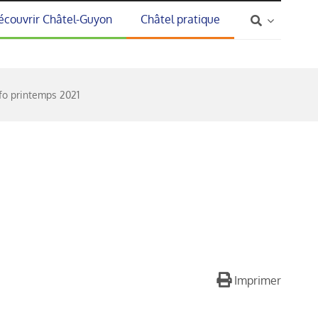
écouvrir Châtel-Guyon
Châtel pratique
fo printemps 2021
Imprimer