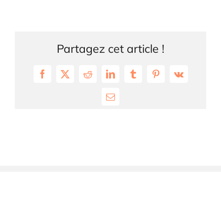
Partagez cet article !
Facebook
X
Reddit
LinkedIn
Tumblr
Pinterest
Vk
Email