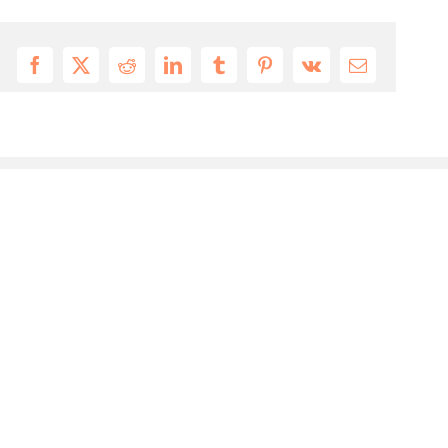
Facebook
X
Reddit
LinkedIn
Tumblr
Pinterest
Vk
Email