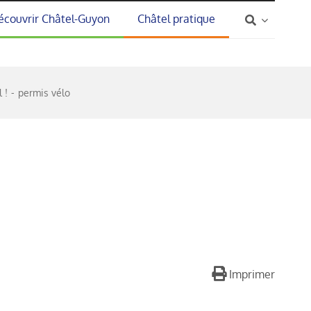
écouvrir Châtel-Guyon
Châtel pratique
 !
permis vélo
Imprimer