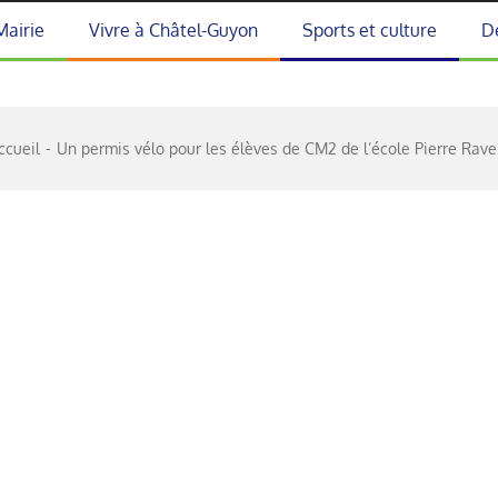
Mairie
Vivre à Châtel-Guyon
Sports et culture
D
ccueil
Un permis vélo pour les élèves de CM2 de l’école Pierre Ravel