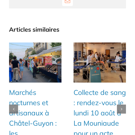
Email
Articles similaires
Marchés
Collecte de sang
nocturnes et
: rendez-vous le
artisanaux à
lundi 10 août à
Châtel-Guyon :
La Mouniaude
les
pour un acte