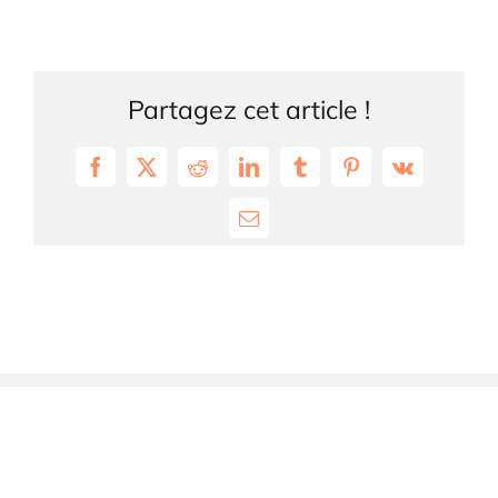
Partagez cet article !
Facebook
X
Reddit
LinkedIn
Tumblr
Pinterest
Vk
Email