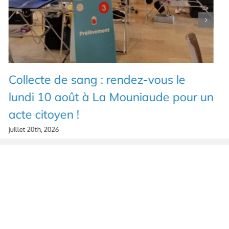
Collecte de sang : rendez-vous le
lundi 10 août à La Mouniaude pour un
acte citoyen !
juillet 20th, 2026