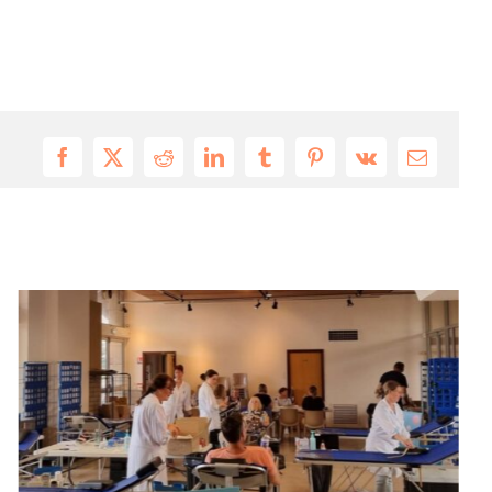
Facebook
X
Reddit
LinkedIn
Tumblr
Pinterest
Vk
Email