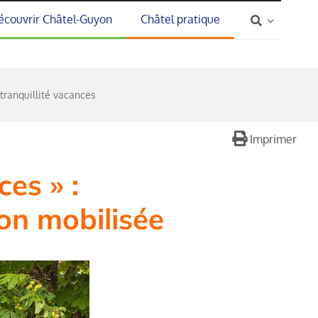
écouvrir Châtel-Guyon
Châtel pratique
 tranquillité vacances
Imprimer
ces » :
on mobilisée