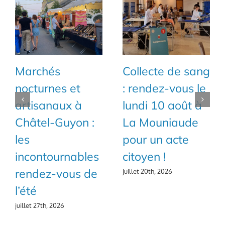
llecte de sang
Géologix revient
La 
rendez-vous le
pour son 70ème
Jeun
ndi 10 août à
salon des
pou
 Mouniaude
minéraux à
éditi
ur un acte
Châtel-Guyon !
juillet 
toyen !
juillet 19th, 2026
let 20th, 2026