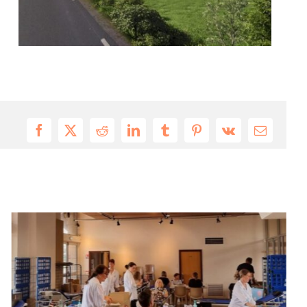
Facebook
X
Reddit
LinkedIn
Tumblr
Pinterest
Vk
Email