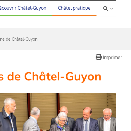
écouvrir Châtel-Guyon
Châtel pratique
rgne de Châtel-Guyon
Imprimer
es de Châtel-Guyon