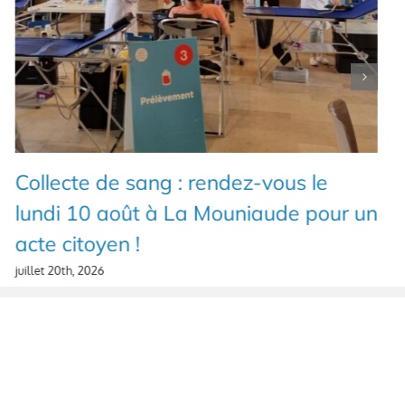
Collecte de sang : rendez-vous le
lundi 10 août à La Mouniaude pour un
acte citoyen !
juillet 20th, 2026