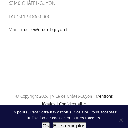
63140 CHÂTEL-GUYON
Tél. : 04 73 86 01 88
Mail :
mairie@chatel-guyon.fr
© Copyright
2026 | Ville de Châtel-Guyon |
Mentions
légales
|
Confidentialité
En poursuivant votre navigation sur ce site, vous acceptez
l’utilisation de cookies ou autres traceurs.
Ok
En savoir plus