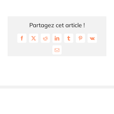
Partagez cet article !
Facebook
X
Reddit
LinkedIn
Tumblr
Pinterest
Vk
Email