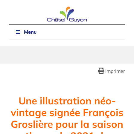
Passer
au
contenu
Menu
Imprimer
Une illustration néo-
vintage signée François
Groslière
pour la saison