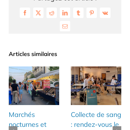
Facebook
X
Reddit
LinkedIn
Tumblr
Pinterest
Vk
Email
Articles similaires
Marchés
Collecte de sang
nocturnes et
: rendez-vous le