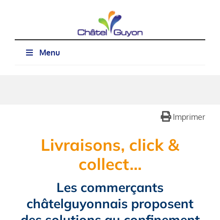
Passer
au
contenu
Menu
Imprimer
Livraisons, click &
collect…
Les commerçants
châtelguyonnais proposent
des solutions au confinement