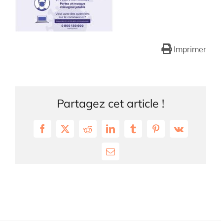
Imprimer
Partagez cet article !
Facebook
X
Reddit
LinkedIn
Tumblr
Pinterest
Vk
Email