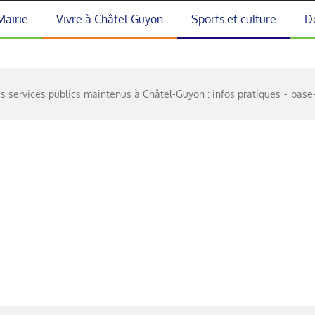
Mairie
Vivre à Châtel-Guyon
Sports et culture
D
s services publics maintenus à Châtel-Guyon : infos pratiques
base