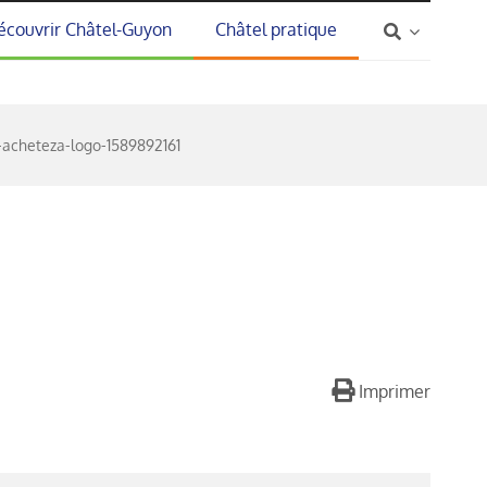
écouvrir Châtel-Guyon
Châtel pratique
-acheteza-logo-1589892161
Imprimer