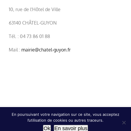
10, rue de l'Hôtel de Ville
63140 CHÂTEL-GUYON
Tél. : 04 73 86 01 88
Mail :
mairie@chatel-guyon.fr
En poursuivant votre navigation sur ce site, vous acceptez
© Copyright
2026 | Ville de Châtel-Guyon |
Mentions
l’utilisation de cookies ou autres traceurs.
légales
|
Confidentialité
Ok
En savoir plus