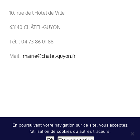
10, rue de l'Hôtel de Ville
63140 CHÂTEL-GUYON
Tél. : 04 73 86 01 88
Mail :
mairie@chatel-guyon.fr
En poursuivant votre navigation sur ce site, vous acceptez
© Copyright
2026 | Ville de Châtel-Guyon |
Mentions
l’utilisation de cookies ou autres traceurs.
légales
|
Confidentialité