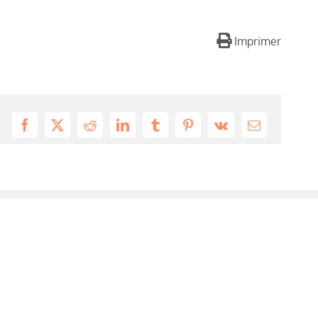
Imprimer
Facebook
X
Reddit
LinkedIn
Tumblr
Pinterest
Vk
Email