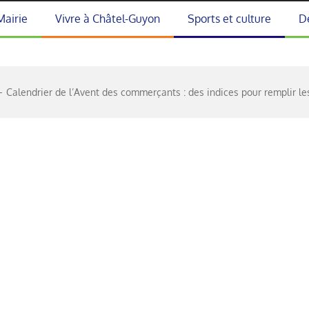
Mairie
Vivre à Châtel-Guyon
Sports et culture
D
Calendrier de l’Avent des commerçants : des indices pour remplir l