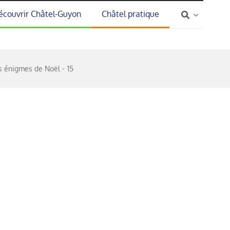
écouvrir Châtel-Guyon
Châtel pratique
es énigmes de Noël
15