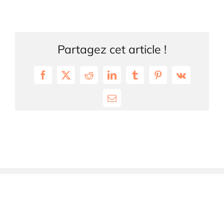
Partagez cet article !
Facebook
X
Reddit
LinkedIn
Tumblr
Pinterest
Vk
Email