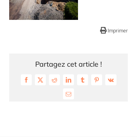
Imprimer
Partagez cet article !
Facebook
X
Reddit
LinkedIn
Tumblr
Pinterest
Vk
Email