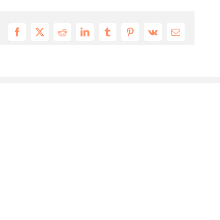
Facebook
X
Reddit
LinkedIn
Tumblr
Pinterest
Vk
Email