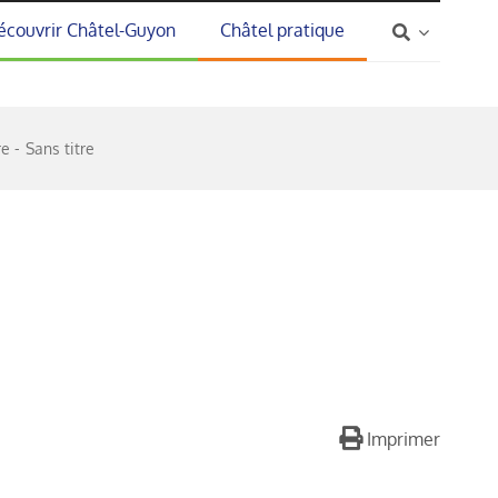
écouvrir Châtel-Guyon
Châtel pratique
re
Sans titre
Imprimer