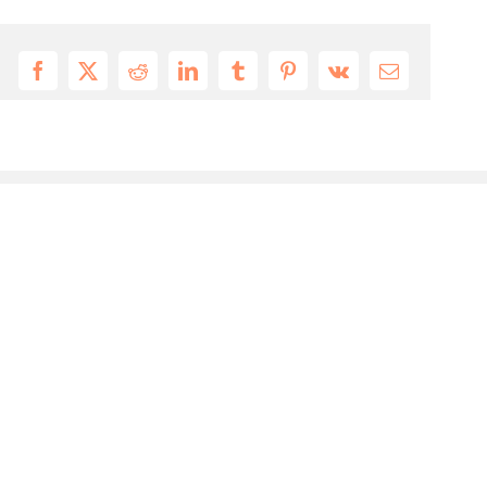
Facebook
X
Reddit
LinkedIn
Tumblr
Pinterest
Vk
Email