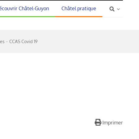
écouvrir Châtel-Guyon
Châtel pratique
les
CCAS Covid 19
Imprimer