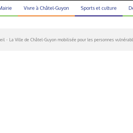
Mairie
Vivre à Châtel-Guyon
Sports et culture
D
eil
La Ville de Châtel-Guyon mobilisée pour les personnes vulnérab