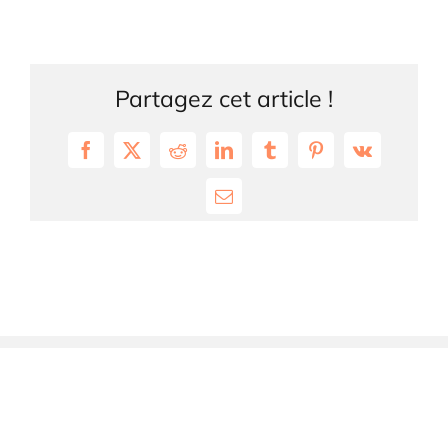
Partagez cet article !
Facebook
X
Reddit
LinkedIn
Tumblr
Pinterest
Vk
Email