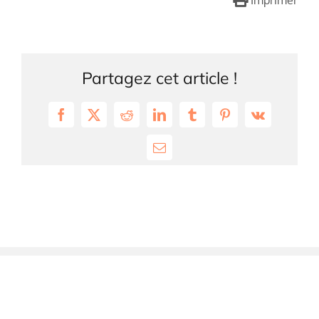
Imprimer
Partagez cet article !
Facebook
X
Reddit
LinkedIn
Tumblr
Pinterest
Vk
Email