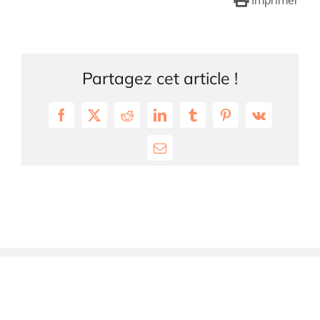
Imprimer
Partagez cet article !
Facebook
X
Reddit
LinkedIn
Tumblr
Pinterest
Vk
Email