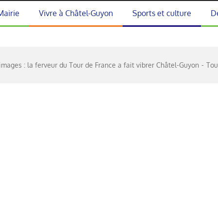
Mairie
Vivre à Châtel-Guyon
Sports et culture
D
images : la ferveur du Tour de France a fait vibrer Châtel-Guyon
Tou