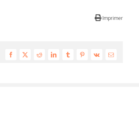
Imprimer
Facebook
X
Reddit
LinkedIn
Tumblr
Pinterest
Vk
Email