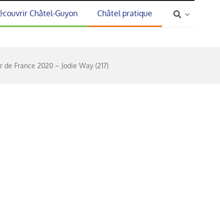
écouvrir Châtel-Guyon
Châtel pratique
r de France 2020 – Jodie Way (217)