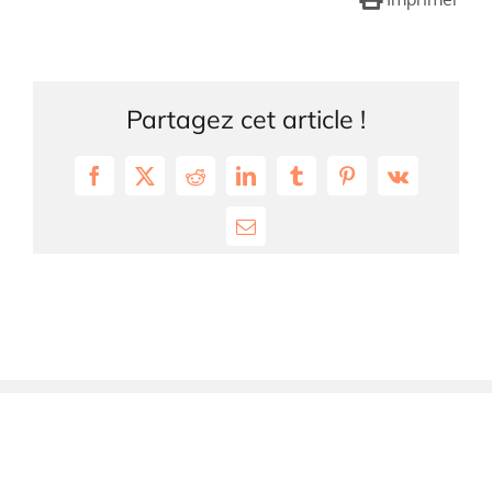
Partagez cet article !
Facebook
X
Reddit
LinkedIn
Tumblr
Pinterest
Vk
Email