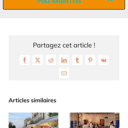
PÔLE RAQUETTES
Partagez cet article !
Facebook
X
Reddit
LinkedIn
Tumblr
Pinterest
Vk
Email
Articles similaires