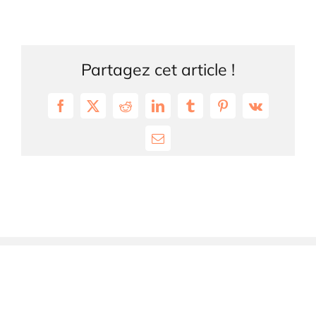
Partagez cet article !
Facebook
X
Reddit
LinkedIn
Tumblr
Pinterest
Vk
Email