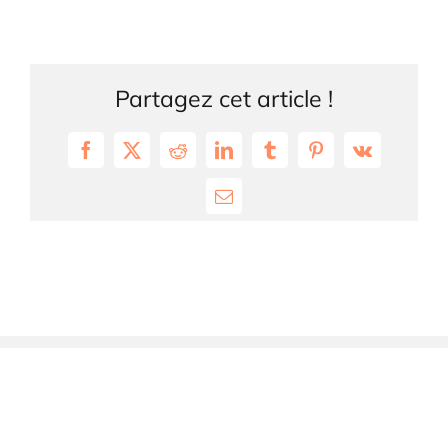
Partagez cet article !
Facebook
X
Reddit
LinkedIn
Tumblr
Pinterest
Vk
Email