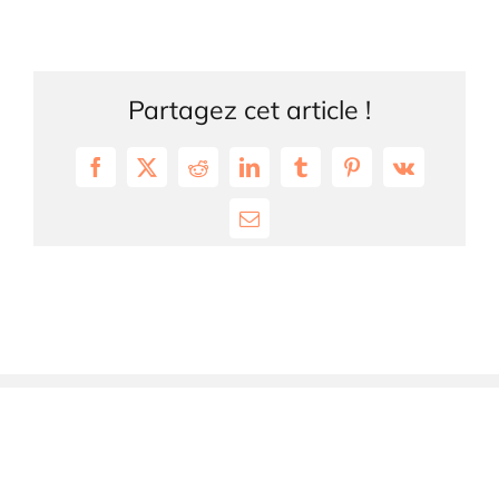
Partagez cet article !
Facebook
X
Reddit
LinkedIn
Tumblr
Pinterest
Vk
Email