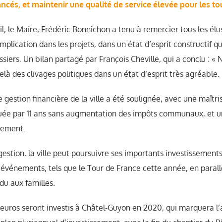
ncés, et maintenir une qualité de service élevée pour les to
l, le Maire, Frédéric Bonnichon a tenu à remercier tous les élus
 implication dans les projets, dans un état d’esprit constructif q
siers. Un bilan partagé par François Cheville, qui a conclu : «
delà des clivages politiques dans un état d’esprit très agréable. 
gestion financière de la ville a été soulignée, avec une maîtri
quée par 11 ans sans augmentation des impôts communaux, et u
cement.
estion, la ville peut poursuivre ses importants investissements
s événements, tels que le Tour de France cette année, en parall
du aux familles.
 d’euros seront investis à Châtel-Guyon en 2020, qui marquera