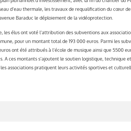
plan pluriannuel d’investissement, avec la fin du chantier du P
eau d’eau thermale, les travaux de requalification du cœur de 
’avenue Baraduc le déploiement de la vidéoprotection.
es élus ont voté l’attribution des subventions aux associatio
une, pour un montant total de 193 000 euros. Parmi les subve
uros ont été attribués à l’école de musique ainsi que 5500 eur
. A ces montants s’ajoutent le soutien logistique, technique et 
es associations pratiquent leurs activités sportives et culturell