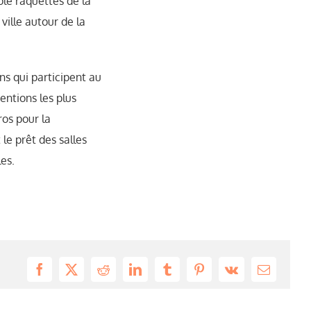
ôle raquettes de la
ville autour de la
ns qui participent au
ntions les plus
os pour la
le prêt des salles
es.
Facebook
X
Reddit
LinkedIn
Tumblr
Pinterest
Vk
Email