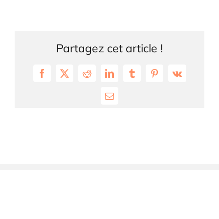
Partagez cet article !
Facebook
X
Reddit
LinkedIn
Tumblr
Pinterest
Vk
Email