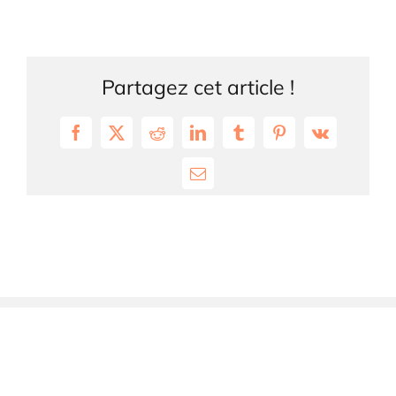
Partagez cet article !
Facebook
X
Reddit
LinkedIn
Tumblr
Pinterest
Vk
Email