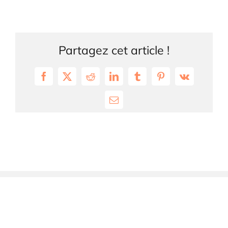
Partagez cet article !
Facebook
X
Reddit
LinkedIn
Tumblr
Pinterest
Vk
Email