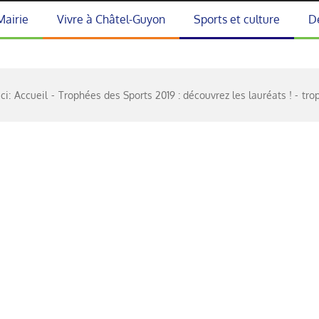
Mairie
Vivre à Châtel-Guyon
Sports et culture
D
ci:
Accueil
Trophées des Sports 2019 : découvrez les lauréats !
tro