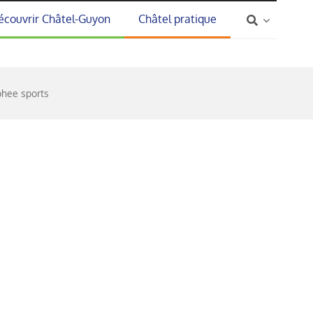
écouvrir Châtel-Guyon
Châtel pratique
phee sports