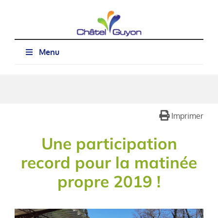
Passer
au
contenu
Menu
Imprimer
Une participation
record pour la matinée
propre 2019 !