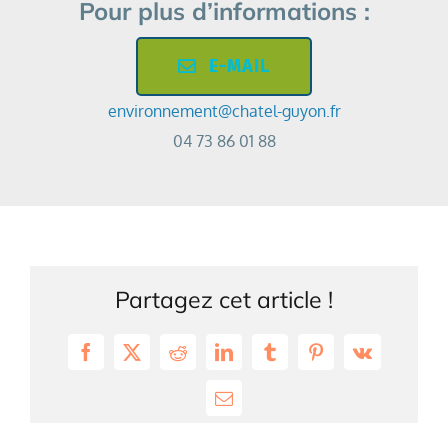
Pour plus d’informations :
E-MAIL
environnement@chatel-guyon.fr
04 73 86 01 88
Partagez cet article !
Facebook
X
Reddit
LinkedIn
Tumblr
Pinterest
Vk
Email