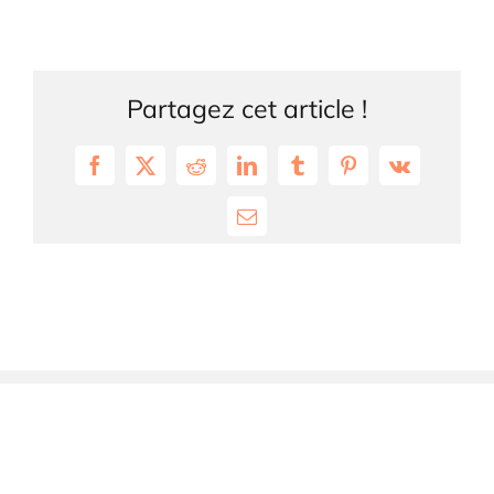
Partagez cet article !
Facebook
X
Reddit
LinkedIn
Tumblr
Pinterest
Vk
Email