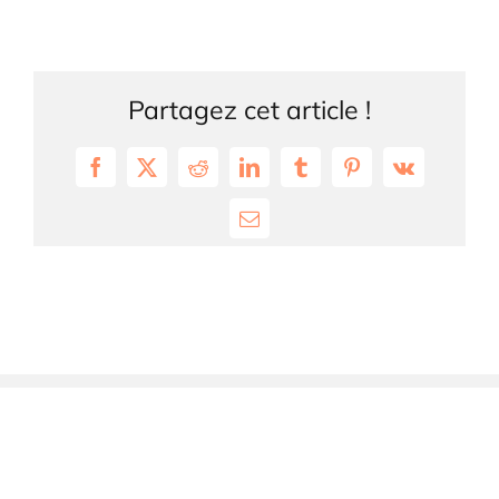
Partagez cet article !
Facebook
X
Reddit
LinkedIn
Tumblr
Pinterest
Vk
Email