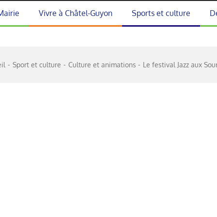
Mairie
Vivre à Châtel-Guyon
Sports et culture
D
il
Sport et culture
Culture et animations
Le festival Jazz aux Sou