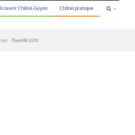
écouvrir Châtel-Guyon
Châtel pratique
rces
JSweb18 (220)