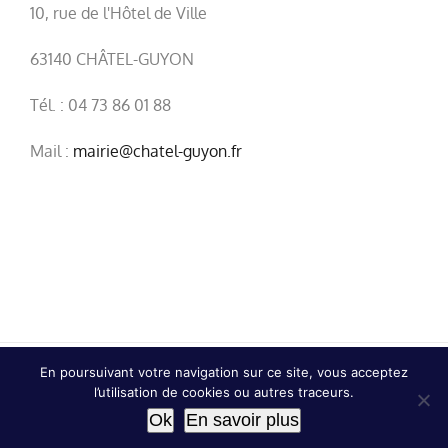
10, rue de l'Hôtel de Ville
63140 CHÂTEL-GUYON
Tél. : 04 73 86 01 88
Mail :
mairie@chatel-guyon.fr
En poursuivant votre navigation sur ce site, vous acceptez
© Copyright
2026 | Ville de Châtel-Guyon |
Mentions
l’utilisation de cookies ou autres traceurs.
légales
|
Confidentialité
Ok
En savoir plus