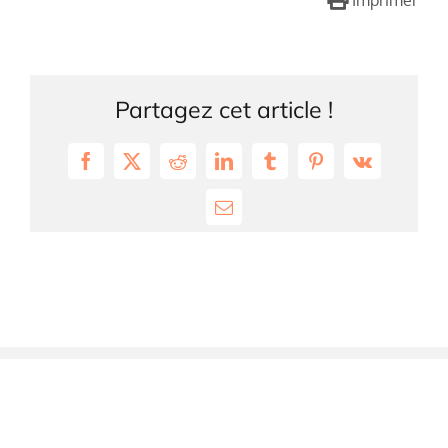
Imprimer
Partagez cet article !
Facebook
X
Reddit
LinkedIn
Tumblr
Pinterest
Vk
Email