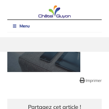
Passer
au
contenu
Menu
Imprimer
Partagez cet article !