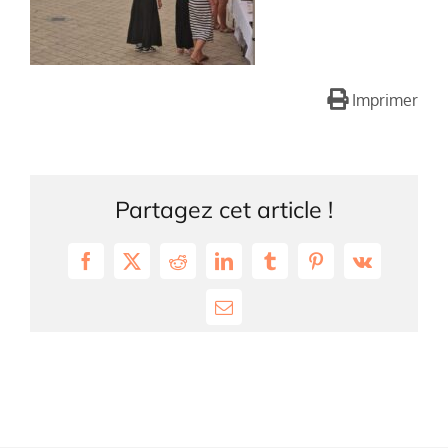
Imprimer
Partagez cet article !
Facebook
X
Reddit
LinkedIn
Tumblr
Pinterest
Vk
Email